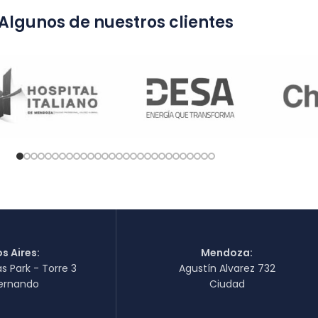
Algunos de nuestros clientes
s Aires:
Mendoza:
as Park - Torre 3
Agustín Alvarez 732
ernando
Ciudad