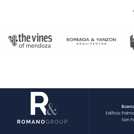
Bueno
Edificio Palm
San F